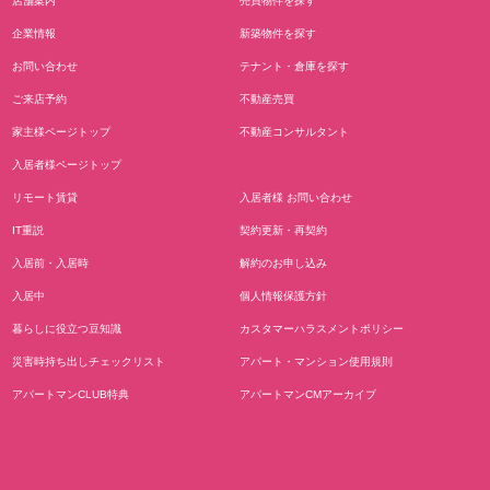
店舗案内
売買物件を探す
企業情報
新築物件を探す
お問い合わせ
テナント・倉庫を探す
ご来店予約
不動産売買
家主様ページトップ
不動産コンサルタント
入居者様ページトップ
リモート賃貸
入居者様 お問い合わせ
IT重説
契約更新・再契約
入居前・入居時
解約のお申し込み
入居中
個人情報保護方針
暮らしに役立つ豆知識
カスタマーハラスメントポリシー
災害時持ち出しチェックリスト
アパート・マンション使用規則
アパートマンCLUB特典
アパートマンCMアーカイブ